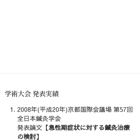
資格
はり師国家資格
きゅう師国家資格
柔道整復師国家資格 取得
インド政府公認ヨーガ教師
介護予防運動指導員
学術大会 発表実績
2008年(平成20年)京都国際会議場 第57回
全日本鍼灸学会
発表論文
【急性期症状に対する鍼灸治療
の検討】